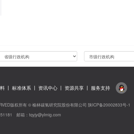
料
丨
标准体系
丨
资讯中心
丨
资源共享
丨
服务支持
TS RESERVED版权所有 © 榆林碳氢研究院股份有限公司
陕ICP备20002833号-1
1 邮箱：tqyjy@ylmig.com