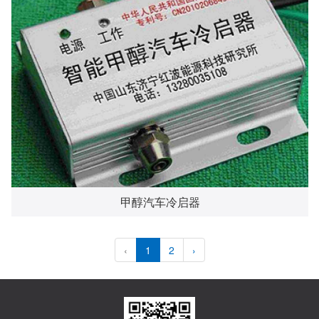
甲醇汽车冷启器
‹
1
2
›