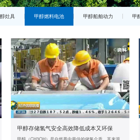
醇灶具
甲醇燃料电池
甲醇船舶动力
甲
甲醇存储氢气安全高效降低成本又环保
甲醇（CH3OH）是自然界中最佳的储氢介质，其来源