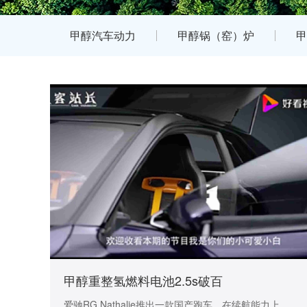
甲醇汽车动力
甲醇锅（窑）炉
甲
甲醇重整氢燃料电池2.5s破百
爱驰RG Nathalie推出一款国产跑车，在续航能力上，