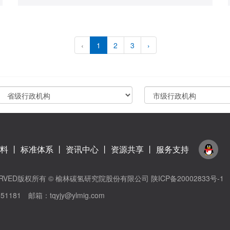
‹
1
2
3
›
料
丨
标准体系
丨
资讯中心
丨
资源共享
丨
服务支持
TS RESERVED版权所有 © 榆林碳氢研究院股份有限公司
陕ICP备20002833号-1
1 邮箱：tqyjy@ylmig.com