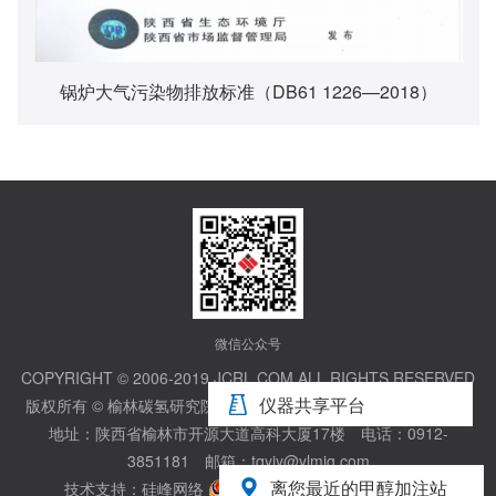
锅炉大气污染物排放标准（DB61 1226—2018）
微信公众号
COPYRIGHT © 2006-2019,JCRL.COM,ALL RIGHTS RESERVED
仪器共享平台
版权所有 © 榆林碳氢研究院股份有限公司
陕ICP备20002833号-1
地址：陕西省榆林市开源大道高科大厦17楼 电话：0912-
3851181 邮箱：tqyjy@ylmig.com
离您最近的甲醇加注站
技术支持：
硅峰网络
陕公安备61080202000314号